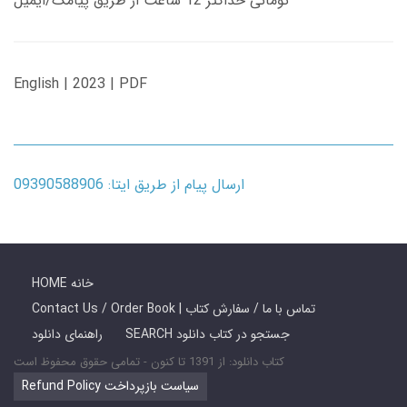
تومانی حداکثر 12 ساعت از طریق پیامک/ایمیل
English | 2023 | PDF
ارسال پیام از طریق ایتا: 09390588906
HOME خانه
Contact Us / Order Book | تماس با ما / سفارش کتاب
SEARCH جستجو در کتاب دانلود
راهنمای دانلود
کتاب دانلود: از 1391 تا کنون - تمامی حقوق محفوظ است
Refund Policy سیاست بازپرداخت