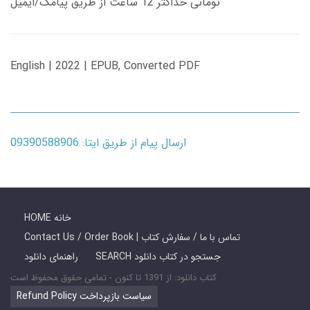
تومانی حداکثر 12 ساعت از طریق پیامک/ایمیل
English | 2022 | EPUB, Converted PDF
ارسال پیام از طریق ایتا: 09390588906
HOME خانه
Contact Us / Order Book | تماس با ما / سفارش کتاب
SEARCH جستجو در کتاب دانلود
راهنمای دانلود
کتاب دانلود: از 1391 تا کنون - تمامی حقوق محفوظ است
Refund Policy سیاست بازپرداخت