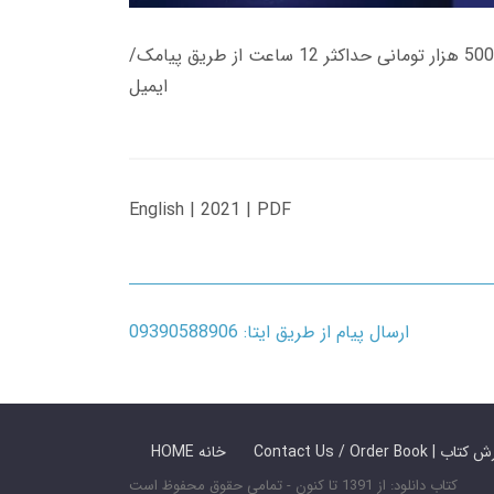
زمان تحویل کتاب های 600 هزار تومانی دانلود فوری از حساب کاربری می باشد، و زمان تحویل لینک دانلود کتاب های 500 هزار تومانی حداکثر 12 ساعت از طریق پیامک/
ایمیل
English | 2021 | PDF
ارسال پیام از طریق ایتا: 09390588906
 ما / سفارش کتاب
HOME خانه
کتاب دانلود: از 1391 تا کنون - تمامی حقوق محفوظ است