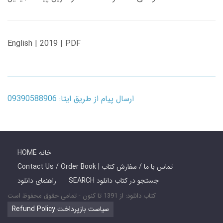
English | 2019 | PDF
ارسال پیام از طریق ایتا: 09390588906
HOME خانه
Contact Us / Order Book | تماس با ما / سفارش کتاب
SEARCH جستجو در کتاب دانلود
راهنمای دانلود
کتاب دانلود: از 1391 تا کنون - تمامی حقوق محفوظ است
Refund Policy سیاست بازپرداخت