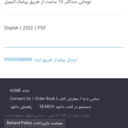
تومانی حداکثر 12 ساعت از طریق پیامک/ایمیل
English | 2022 | PDF
ارسال پیام از طریق ایتا: 09390588906
HOME خانه
Contact Us / Order Book | تماس با ما / سفارش کتاب
SEARCH جستجو در کتاب دانلود
راهنمای دانلود
کتاب دانلود: از 1391 تا کنون - تمامی حقوق محفوظ است
Refund Policy سیاست بازپرداخت