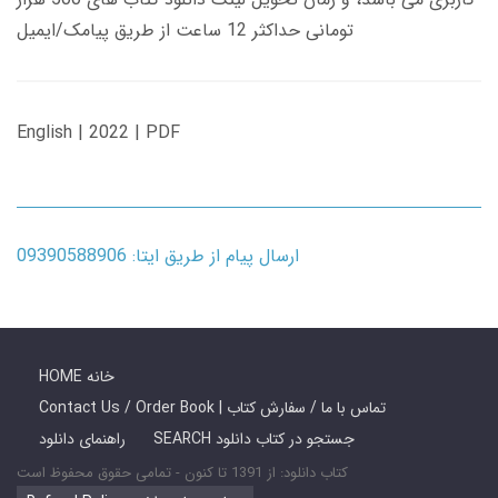
تومانی حداکثر 12 ساعت از طریق پیامک/ایمیل
English | 2022 | PDF
ارسال پیام از طریق ایتا: 09390588906
HOME خانه
Contact Us / Order Book | تماس با ما / سفارش کتاب
SEARCH جستجو در کتاب دانلود
راهنمای دانلود
کتاب دانلود: از 1391 تا کنون - تمامی حقوق محفوظ است