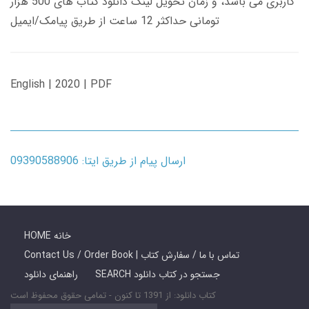
کاربری می باشد، و زمان تحویل لینک دانلود کتاب های 500 هزار
تومانی حداکثر 12 ساعت از طریق پیامک/ایمیل
English | 2020 | PDF
ارسال پیام از طریق ایتا: 09390588906
HOME خانه
Contact Us / Order Book | تماس با ما / سفارش کتاب
SEARCH جستجو در کتاب دانلود
راهنمای دانلود
کتاب دانلود: از 1391 تا کنون - تمامی حقوق محفوظ است