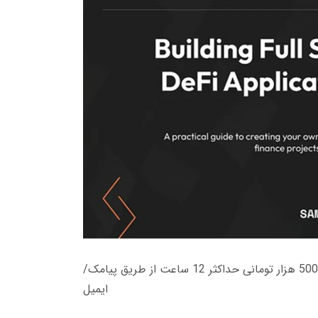
زمان تحویل کتاب های 600 هزار تومانی دانلود فوری از حساب کاربری می باشد، و زمان تحویل لینک دانلود کتاب های 500 هزار تومانی حداکثر 12 ساعت از طریق پیامک/
ایمیل