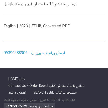
تومانی حداکثر 12 ساعت از طریق پیامک/ایمیل
English | 2023 | EPUB, Converted PDF
ارسال پیام از طریق ایتا: 09390588906
HOME خانه
Contact Us / Order Book | تماس با ما / سفارش کتاب
SEARCH جستجو در کتاب دانلود
راهنمای دانلود
کتاب دانلود: از 1391 تا کنون - تمامی حقوق محفوظ است
Refund Policy سیاست بازپرداخت