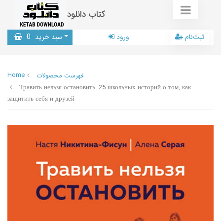
کتاب دانلود
ثبت‌نام
ورود
سبد خرید
0
Home
فهرست محصولات
Травить нельзя остановить: 25 школьных историй о том, как
защитить себя и друзей