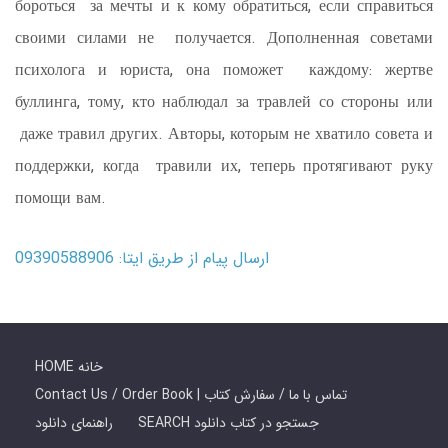
бороться за мечты и к кому обратиться, если справиться
своими силами не получается. Дополненная советами
психолога и юриста, она поможет каждому: жертве
буллинга, тому, кто наблюдал за травлей со стороны или
даже травил других. Авторы, которым не хватило совета и
поддержки, когда травили их, теперь протягивают руку
помощи вам.
ارسال پیام از طریق ایتا: 09390588906
HOME خانه
Contact Us / Order Book | تماس با ما / سفارش کتاب
SEARCH جستجو در کتاب دانلود
راهنمای دانلود