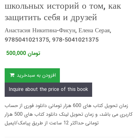
школьных историй о том, как
защитить себя и друзей
Анастасия Никитина-Фисун, Елена Серая,
9785041021375, 978-5041021375
تومان
500,000
افزودن به سبدخرید
Inquire about the price of this book
زمان تحویل کتاب های 600 هزار تومانی دانلود فوری از حساب
کاربری می باشد، و زمان تحویل لینک دانلود کتاب های 500 هزار
تومانی حداکثر 12 ساعت از طریق پیامک/ایمیل