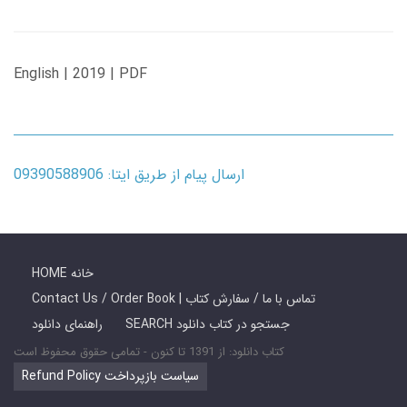
English | 2019 | PDF
ارسال پیام از طریق ایتا: 09390588906
HOME خانه
Contact Us / Order Book | تماس با ما / سفارش کتاب
SEARCH جستجو در کتاب دانلود
راهنمای دانلود
کتاب دانلود: از 1391 تا کنون - تمامی حقوق محفوظ است
Refund Policy سیاست بازپرداخت