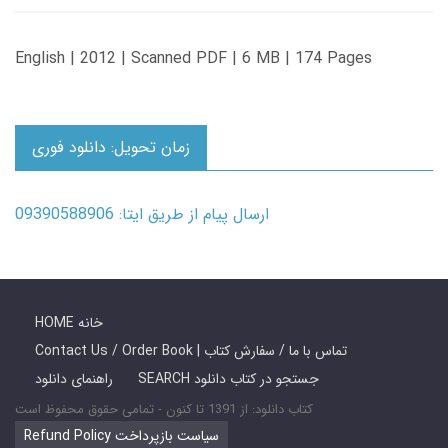
English | 2012 | Scanned PDF | 6 MB | 174 Pages
زمان تحویل: دانلود فوری
ارسال پیام از طریق ایتا: 09390588906
HOME خانه
Contact Us / Order Book | تماس با ما / سفارش کتاب
SEARCH جستجو در کتاب دانلود
راهنمای دانلود
کتاب دانلود: از 1391 تا کنون - تمامی حقوق محفوظ است
Refund Policy سیاست بازپرداخت