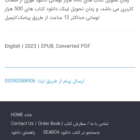
زمان تحویل کتاب های 600 هزار تومانی دانلود فوری از حساب
کاربری می باشد، و زمان تحویل لینک دانلود کتاب های 500 هزار
تومانی حداکثر 12 ساعت از طریق پیامک/ایمیل
English | 2023 | EPUB, Converted PDF
ارسال پیام از طریق ایتا: 09390588906
HOME خانه
Contact Us / Order Book | تماس با ما / سفارش کتاب
SEARCH جستجو در کتاب دانلود
راهنمای دانلود