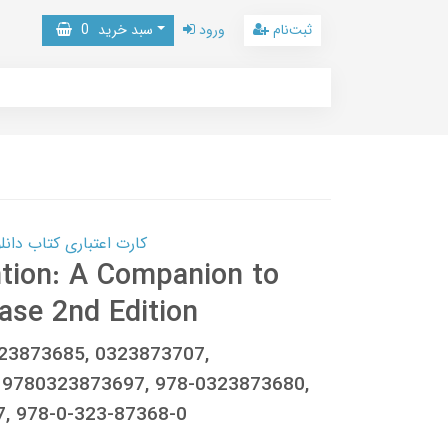
ثبت‌نام
ورود
سبد خرید
0
کارت اعتباری کتاب دانلود با 10,000,000 اعتبار دانلود کتا
ntion: A Companion to
ase 2nd Edition
323873685, 0323873707,
 9780323873697, 978-0323873680,
, 978-0-323-87368-0