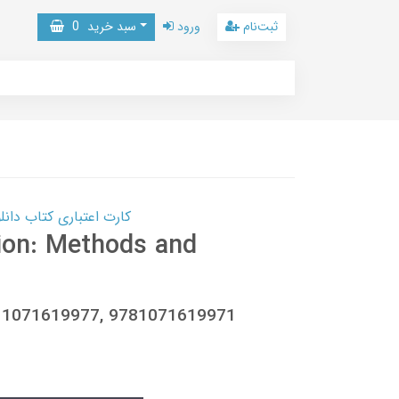
ثبت‌نام
ورود
سبد خرید
0
کارت اعتباری کتاب دانلود با 10,000,000 اعتبار دانلود کتا
ion: Methods and
t, 1071619977, 9781071619971