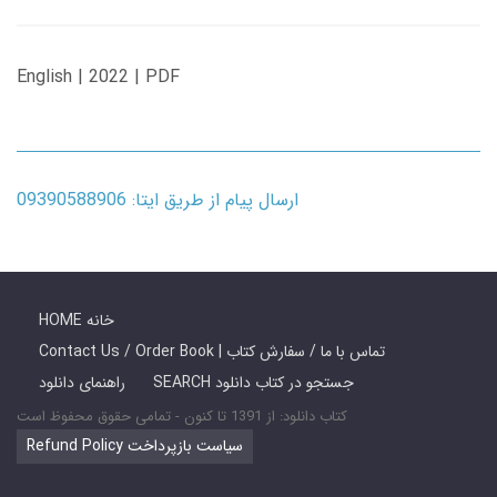
English | 2022 | PDF
ارسال پیام از طریق ایتا: 09390588906
HOME خانه
Contact Us / Order Book | تماس با ما / سفارش کتاب
SEARCH جستجو در کتاب دانلود
راهنمای دانلود
کتاب دانلود: از 1391 تا کنون - تمامی حقوق محفوظ است
Refund Policy سیاست بازپرداخت