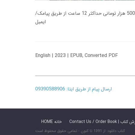
زمان تحویل کتاب های 600 هزار تومانی دانلود فوری از حساب کاربری می باشد، و زمان تحویل لینک دانلود کتاب های 500 هزار تومانی حداکثر 12 ساعت از طریق پیامک/
ایمیل
English | 2023 | EPUB, Converted PDF
ارسال پیام از طریق ایتا: 09390588906
 ما / سفارش کتاب
HOME خانه
کتاب دانلود: از 1391 تا کنون - تمامی حقوق محفوظ است