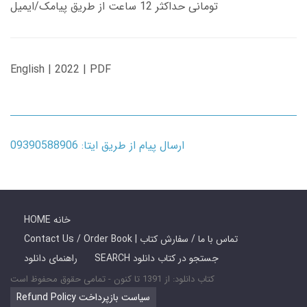
تومانی حداکثر 12 ساعت از طریق پیامک/ایمیل
English | 2022 | PDF
ارسال پیام از طریق ایتا: 09390588906
HOME خانه
Contact Us / Order Book | تماس با ما / سفارش کتاب
SEARCH جستجو در کتاب دانلود
راهنمای دانلود
کتاب دانلود: از 1391 تا کنون - تمامی حقوق محفوظ است
Refund Policy سیاست بازپرداخت