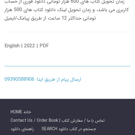
زمان تحویل کتاب های 600 هزار تومانی دانلود فوری از حساب
کاربری می باشد، و زمان تحویل لینک دانلود کتاب های 500 هزار
تومانی حداکثر 12 ساعت از طریق پیامک/ایمیل
English | 2022 | PDF
ارسال پیام از طریق ایتا: 09390588906
HOME خانه
Contact Us / Order Book | تماس با ما / سفارش کتاب
SEARCH جستجو در کتاب دانلود
راهنمای دانلود