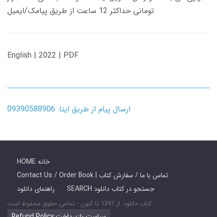
تومانی حداکثر 12 ساعت از طریق پیامک/ایمیل
English | 2022 | PDF
ارسال پیام از طریق ایتا: 09390588906
HOME خانه
Contact Us / Order Book | تماس با ما / سفارش کتاب
SEARCH جستجو در کتاب دانلود
راهنمای دانلود
کتاب دانلود: از 1391 تا کنون - تمامی حقوق محفوظ است
Refund Policy سیاست بازپرداخت