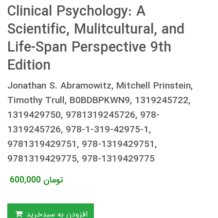
Clinical Psychology: A
Scientific, Mulitcultural, and
Life-Span Perspective 9th
Edition
Jonathan S. Abramowitz, Mitchell Prinstein,
Timothy Trull, B0BDBPKWN9, 1319245722,
1319429750, 9781319245726, 978-
1319245726, 978-1-319-42975-1,
9781319429751, 978-1319429751,
9781319429775, 978-1319429775
تومان
600,000
افزودن به سبدخرید