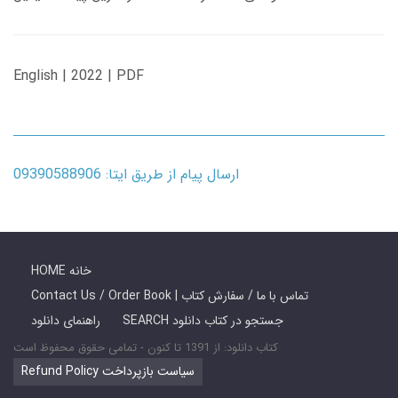
English | 2022 | PDF
ارسال پیام از طریق ایتا: 09390588906
HOME خانه
Contact Us / Order Book | تماس با ما / سفارش کتاب
SEARCH جستجو در کتاب دانلود
راهنمای دانلود
کتاب دانلود: از 1391 تا کنون - تمامی حقوق محفوظ است
Refund Policy سیاست بازپرداخت