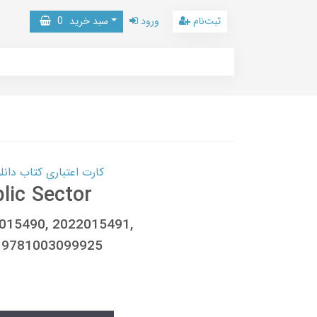
ثبت‌نام
ورود
سبد خرید
0
کارت اعتباری کتاب دانلود با 10,000,000 اعتبار دانلود کتا
lic Sector
2015490, 2022015491,
 9781003099925