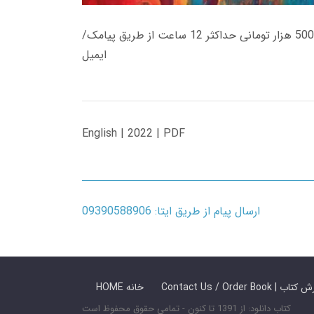
زمان تحویل کتاب های 600 هزار تومانی دانلود فوری از حساب کاربری می باشد، و زمان تحویل لینک دانلود کتاب های 500 هزار تومانی حداکثر 12 ساعت از طریق پیامک/
ایمیل
English | 2022 | PDF
ارسال پیام از طریق ایتا: 09390588906
 ما / سفارش کتاب
HOME خانه
کتاب دانلود: از 1391 تا کنون - تمامی حقوق محفوظ است