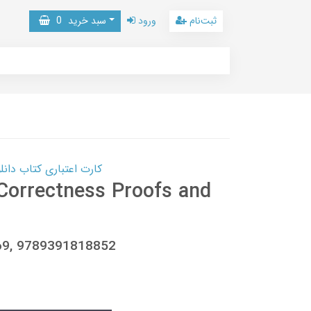
ثبت‌نام
ورود
سبد خرید
0
کارت اعتباری کتاب دانلود با 10,000,000 اعتبار دانلود کتا
Correctness Proofs and
69, 9789391818852