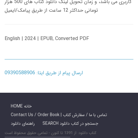
کاربری می باشد، و زمان تحویل لینک دانلود کتاب های 500 هزار
تومانی حداکثر 12 ساعت از طریق پیامک/ایمیل
English | 2024 | EPUB, Converted PDF
ارسال پیام از طریق ایتا: 09390588906
HOME خانه
Contact Us / Order Book | تماس با ما / سفارش کتاب
SEARCH جستجو در کتاب دانلود
راهنمای دانلود
کتاب دانلود: از 1391 تا کنون - تمامی حقوق محفوظ است