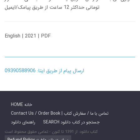
تومانی حداکثر 12 ساعت از طریق پیامک/ایمیل
English | 2021 | PDF
ارسال پیام از طریق ایتا: 09390588906
HOME خانه
Contact Us / Order Book | تماس با ما / سفارش کتاب
SEARCH جستجو در کتاب دانلود
راهنمای دانلود
کتاب دانلود: از 1391 تا کنون - تمامی حقوق محفوظ است