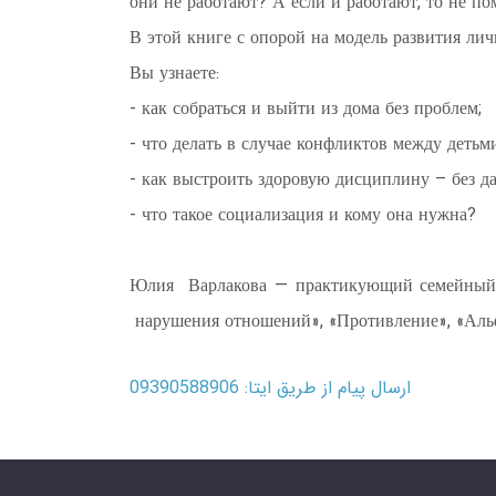
они не работают? А если и работают, то не п
В этой книге с опорой на модель развития ли
Вы узнаете:
- как собраться и выйти из дома без проблем;
- что делать в случае конфликтов между детьми
- как выстроить здоровую дисциплину – без д
- что такое социализация и кому она нужна?
Юлия Варлакова — практикующий семейный п
нарушения отношений», «Противление», «Альф
ارسال پیام از طریق ایتا: 09390588906