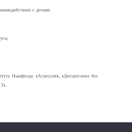
взаимодействию с детьми.
уга;
ута Ньюфелда: «Агрессия», «Дисциплина без
 7».