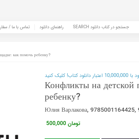
SEARCH جستجو در کتاب دانلود
راهنمای دانلود
Contact Us / Order Book | تماس با
щадке: как помочь ребенку?
ب! کلیک کنید
Конфликты на детской 
ребенку?
Юлия Варлакова, 9785001164425,
تومان
500,000