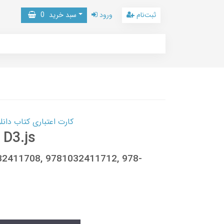
ثبت‌نام
ورود
سبد خرید
0
کارت اعتباری کتاب دانلود با 10,000,000 اعتبار دانلود کتا
 D3.js
032411708, 9781032411712, 978-