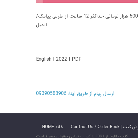
زمان تحویل کتاب های 600 هزار تومانی دانلود فوری از حساب کاربری می باشد، و زمان تحویل لینک دانلود کتاب های 500 هزار تومانی حداکثر 12 ساعت از طریق پیامک/
ایمیل
English | 2022 | PDF
ارسال پیام از طریق ایتا: 09390588906
 ما / سفارش کتاب
HOME خانه
کتاب دانلود: از 1391 تا کنون - تمامی حقوق محفوظ است