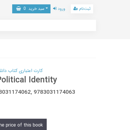
ثبت‌نام
ورود
سبد خرید
0
کارت اعتباری کتاب دانلود با 10,000,000 اعتبار دانلود کتا
litical Identity
, 3031174062, 9783031174063
he price of this book