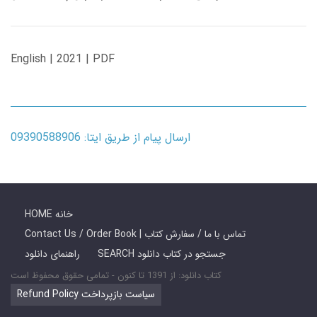
English | 2021 | PDF
ارسال پیام از طریق ایتا: 09390588906
HOME خانه
Contact Us / Order Book | تماس با ما / سفارش کتاب
SEARCH جستجو در کتاب دانلود
راهنمای دانلود
کتاب دانلود: از 1391 تا کنون - تمامی حقوق محفوظ است
Refund Policy سیاست بازپرداخت