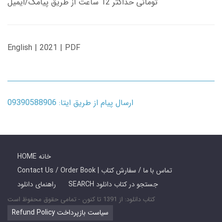
تومانی حداکثر 12 ساعت از طریق پیامک/ایمیل
English | 2021 | PDF
ارسال پیام از طریق ایتا: 09390588906
HOME خانه
Contact Us / Order Book | تماس با ما / سفارش کتاب
SEARCH جستجو در کتاب دانلود
راهنمای دانلود
کتاب دانلود: از 1391 تا کنون - تمامی حقوق محفوظ است
Refund Policy سیاست بازپرداخت