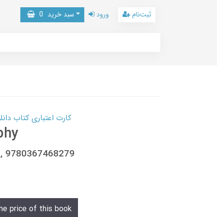
ثبت‌نام
ورود
سبد خرید
0
کارت اعتباری کتاب دانلود با 10,000,000 اعتبار دانلود کتا
phy
1, 9780367468279
he price of this book