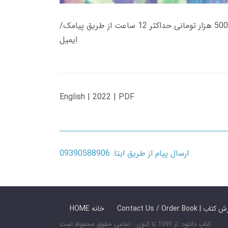
زمان تحویل کتاب های 600 هزار تومانی دانلود فوری از حساب کاربری می باشد، و زمان تحویل لینک دانلود کتاب های 500 هزار تومانی حداکثر 12 ساعت از طریق پیامک/
ایمیل
English | 2022 | PDF
ارسال پیام از طریق ایتا: 09390588906
 ما / سفارش کتاب
HOME خانه
کتاب دانلود: از 1391 تا کنون - تمامی حقوق محفوظ است