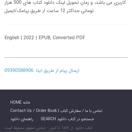
کاربری می باشد، و زمان تحویل لینک دانلود کتاب های 500 هزار
تومانی حداکثر 12 ساعت از طریق پیامک/ایمیل
English | 2022 | EPUB, Converted PDF
ارسال پیام از طریق ایتا: 09390588906
HOME خانه
Contact Us / Order Book | تماس با ما / سفارش کتاب
SEARCH جستجو در کتاب دانلود
راهنمای دانلود
کتاب دانلود: از 1391 تا کنون - تمامی حقوق محفوظ است