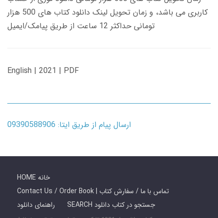
کاربری می باشد، و زمان تحویل لینک دانلود کتاب های 500 هزار
تومانی حداکثر 12 ساعت از طریق پیامک/ایمیل
English | 2021 | PDF
ارسال پیام از طریق ایتا: 09390588906
HOME خانه
Contact Us / Order Book | تماس با ما / سفارش کتاب
SEARCH جستجو در کتاب دانلود
راهنمای دانلود