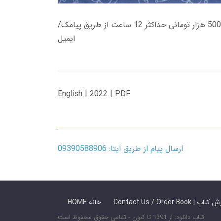
زمان تحویل کتاب های 600 هزار تومانی دانلود فوری از حساب کاربری می باشد، و زمان تحویل لینک دانلود کتاب های 500 هزار تومانی حداکثر 12 ساعت از طریق پیامک/
ایمیل
English | 2022 | PDF
ارسال پیام از طریق ایتا: 09390588906
 ما / سفارش کتاب
HOME خانه
کتاب دانلود: از 1391 تا کنون - تمامی حقوق محفوظ است