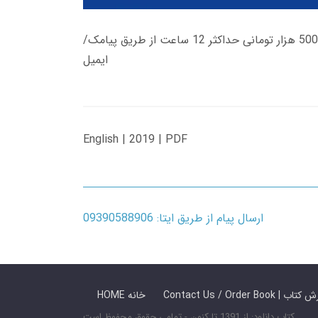
زمان تحویل کتاب های 600 هزار تومانی دانلود فوری از حساب کاربری می باشد، و زمان تحویل لینک دانلود کتاب های 500 هزار تومانی حداکثر 12 ساعت از طریق پیامک/
ایمیل
English | 2019 | PDF
ارسال پیام از طریق ایتا: 09390588906
 ما / سفارش کتاب
HOME خانه
کتاب دانلود: از 1391 تا کنون - تمامی حقوق محفوظ است