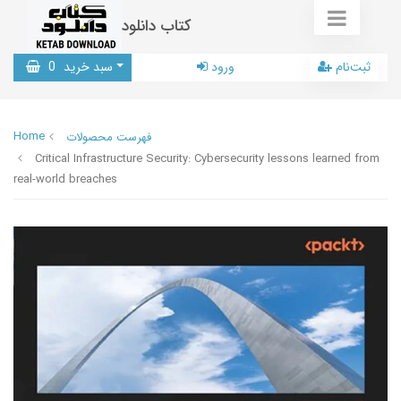
کتاب دانلود
ثبت‌نام
ورود
سبد خرید
0
Home
فهرست محصولات
Critical Infrastructure Security: Cybersecurity lessons learned from
real-world breaches