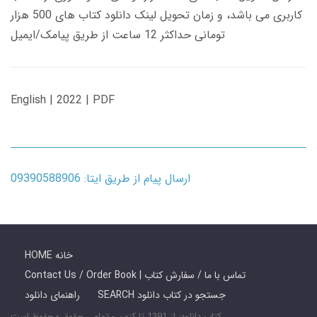
کاربری می باشد، و زمان تحویل لینک دانلود کتاب های 500 هزار
تومانی حداکثر 12 ساعت از طریق پیامک/ایمیل
English | 2022 | PDF
ارسال پیام از طریق ایتا: 09390588906
HOME خانه
Contact Us / Order Book | تماس با ما / سفارش کتاب
SEARCH جستجو در کتاب دانلود
راهنمای دانلود
کتاب دانلود: از 1391 تا کنون - تمامی حقوق محفوظ است