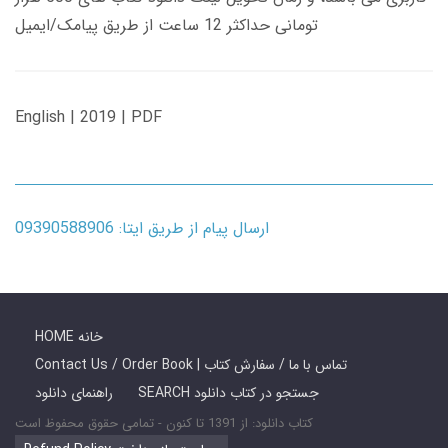
تومانی حداکثر 12 ساعت از طریق پیامک/ایمیل
English | 2019 | PDF
ارسال پیام از طریق ایتا: 09390588906
HOME خانه
Contact Us / Order Book | تماس با ما / سفارش کتاب
SEARCH جستجو در کتاب دانلود
راهنمای دانلود
کتاب دانلود: از 1391 تا کنون - تمامی حقوق محفوظ است