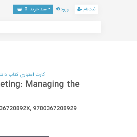
ثبت‌نام
ورود
سبد خرید
0
کارت اعتباری کتاب دانلود با 10,000,000 اعتبار دانلود کتا
eting: Managing the
, 036720892X, 9780367208929