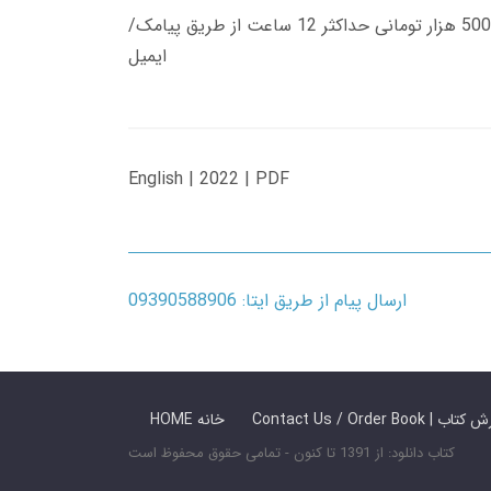
زمان تحویل کتاب های 600 هزار تومانی دانلود فوری از حساب کاربری می باشد، و زمان تحویل لینک دانلود کتاب های 500 هزار تومانی حداکثر 12 ساعت از طریق پیامک/
ایمیل
English | 2022 | PDF
ارسال پیام از طریق ایتا: 09390588906
 ما / سفارش کتاب
HOME خانه
کتاب دانلود: از 1391 تا کنون - تمامی حقوق محفوظ است