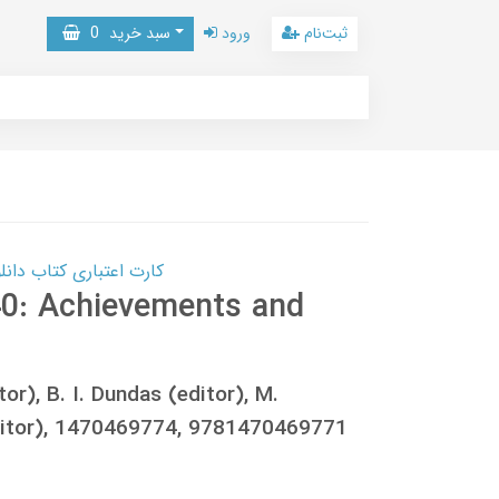
ثبت‌نام
ورود
سبد خرید
0
کارت اعتباری کتاب دانلود با 10,000,000 اعتبار دانلود کتا
40: Achievements and
or), B. I. Dundas (editor), M.
editor), 1470469774, 9781470469771