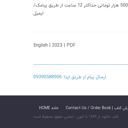
زمان تحویل کتاب های 600 هزار تومانی دانلود فوری از حساب کاربری می باشد، و زمان تحویل لینک دانلود کتاب های 500 هزار تومانی حداکثر 12 ساعت از طریق پیامک/
ایمیل
English | 2023 | PDF
ارسال پیام از طریق ایتا: 09390588906
 ما / سفارش کتاب
HOME خانه
کتاب دانلود: از 1391 تا کنون - تمامی حقوق محفوظ است