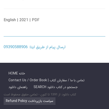
English | 2021 | PDF
ارسال پیام از طریق ایتا: 09390588906
HOME خانه
Contact Us / Order Book | تماس با ما / سفارش کتاب
SEARCH جستجو در کتاب دانلود
راهنمای دانلود
کتاب دانلود: از 1391 تا کنون - تمامی حقوق محفوظ است
Refund Policy سیاست بازپرداخت