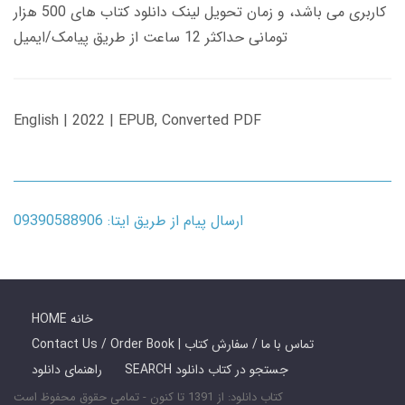
کاربری می باشد، و زمان تحویل لینک دانلود کتاب های 500 هزار
تومانی حداکثر 12 ساعت از طریق پیامک/ایمیل
English | 2022 | EPUB, Converted PDF
ارسال پیام از طریق ایتا: 09390588906
HOME خانه
Contact Us / Order Book | تماس با ما / سفارش کتاب
SEARCH جستجو در کتاب دانلود
راهنمای دانلود
کتاب دانلود: از 1391 تا کنون - تمامی حقوق محفوظ است