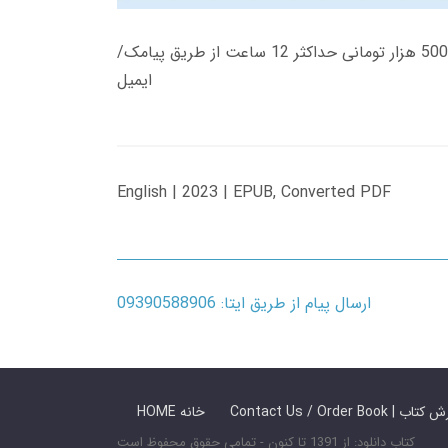
زمان تحویل کتاب های 600 هزار تومانی دانلود فوری از حساب کاربری می باشد، و زمان تحویل لینک دانلود کتاب های 500 هزار تومانی حداکثر 12 ساعت از طریق پیامک/
ایمیل
English | 2023 | EPUB, Converted PDF
ارسال پیام از طریق ایتا: 09390588906
 ما / سفارش کتاب
HOME خانه
کتاب دانلود: از 1391 تا کنون - تمامی حقوق محفوظ است