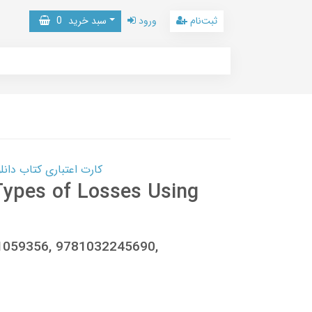
ثبت‌نام
ورود
سبد خرید
0
کارت اعتباری کتاب دانلود با 10,000,000 اعتبار دانلود کتا
 Types of Losses Using
21059356, 9781032245690,