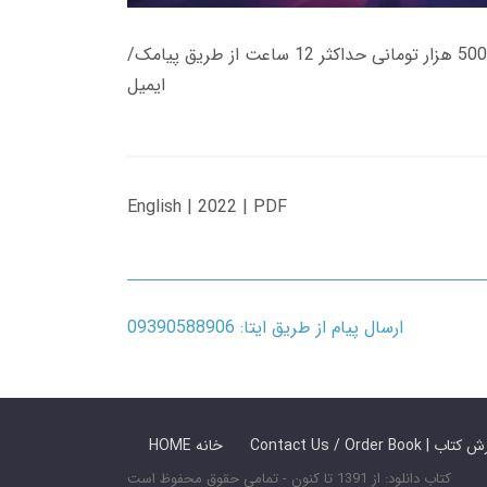
زمان تحویل کتاب های 600 هزار تومانی دانلود فوری از حساب کاربری می باشد، و زمان تحویل لینک دانلود کتاب های 500 هزار تومانی حداکثر 12 ساعت از طریق پیامک/
ایمیل
English | 2022 | PDF
ارسال پیام از طریق ایتا: 09390588906
 ما / سفارش کتاب
HOME خانه
کتاب دانلود: از 1391 تا کنون - تمامی حقوق محفوظ است