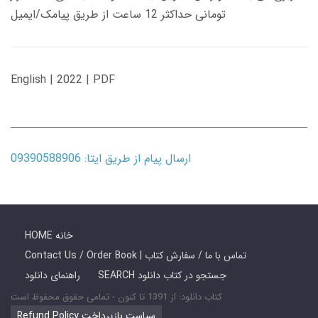
تومانی حداکثر 12 ساعت از طریق پیامک/ایمیل
English | 2022 | PDF
ارسال پیام از طریق ایتا: 09390588906
HOME خانه
Contact Us / Order Book | تماس با ما / سفارش کتاب
SEARCH جستجو در کتاب دانلود
راهنمای دانلود
کتاب دانلود: از 1391 تا کنون - تمامی حقوق محفوظ است
Refund Policy سیاست بازپرداخت