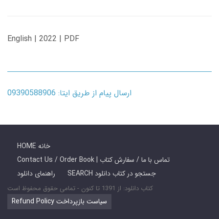
English | 2022 | PDF
ارسال پیام از طریق ایتا: 09390588906
HOME خانه
Contact Us / Order Book | تماس با ما / سفارش کتاب
SEARCH جستجو در کتاب دانلود
راهنمای دانلود
کتاب دانلود: از 1391 تا کنون - تمامی حقوق محفوظ است
Refund Policy سیاست بازپرداخت