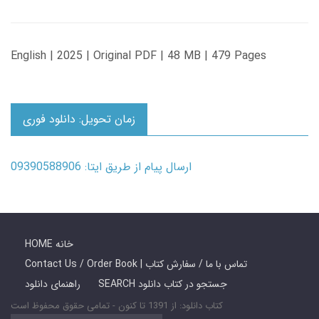
English | 2025 | Original PDF | 48 MB | 479 Pages
زمان تحویل: دانلود فوری
ارسال پیام از طریق ایتا: 09390588906
HOME خانه
Contact Us / Order Book | تماس با ما / سفارش کتاب
SEARCH جستجو در کتاب دانلود
راهنمای دانلود
کتاب دانلود: از 1391 تا کنون - تمامی حقوق محفوظ است