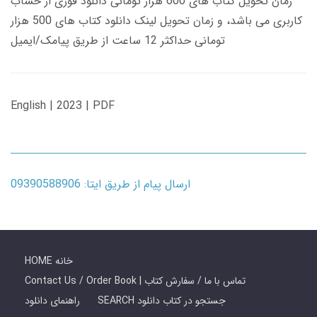
زمان تحویل کتاب های 600 هزار تومانی دانلود فوری از حساب
کاربری می باشد، و زمان تحویل لینک دانلود کتاب های 500 هزار
تومانی حداکثر 12 ساعت از طریق پیامک/ایمیل
English | 2023 | PDF
ارسال پیام از طریق ایتا: 09390588906
HOME خانه
Contact Us / Order Book | تماس با ما / سفارش کتاب
SEARCH جستجو در کتاب دانلود
راهنمای دانلود