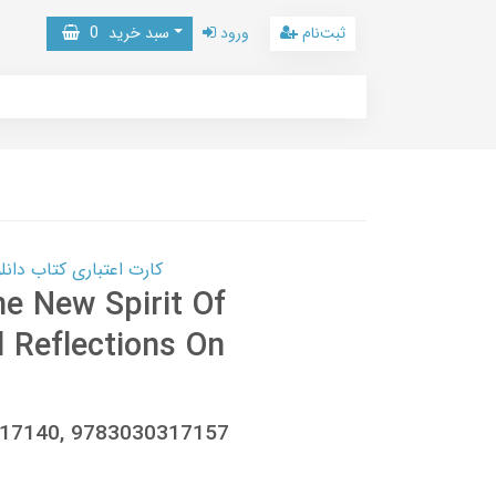
ثبت‌نام
ورود
سبد خرید
0
کارت اعتباری کتاب دانلود با 10,000,000 اعتبار دانلود کتا
e New Spirit Of
l Reflections On
317140, 9783030317157